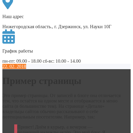
Наш адрес
Нижегородская область., г. Дзержинск, ул. Науки 10Г
График работы
пн-пт: 09.00 - 18.00 сб-вс: 10.00 - 14.00
22. 02. 2018
Пример страницы
Это пример страницы. От записей в блоге она отличается
тем, что остаётся на одном месте и отображается в меню
сайта (в большинстве тем). На странице «Детали»
владельцы сайтов обычно рассказывают о себе
потенциальным посетителям. Например, так:
Привет! Днём я курьер, а вечером —
подающий надежды актёр. Это мой блог. Я