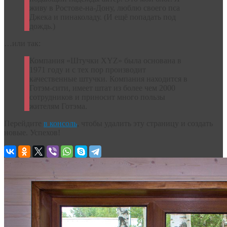
живу в Ростове-на-Дону, люблю своего пса
Джека и пинаколаду. (И ещё попадать под
дождь.)
…или так:
Компания «Штучки XYZ» была основана в
1971 году и с тех пор производит
качественные штучки. Компания находится в
Готэм-сити, имеет штат из более чем 2000
сотрудников и приносит много пользы
жителям Готэма.
Перейдите
в консоль
, чтобы удалить эту страницу и создать
новые. Успехов!